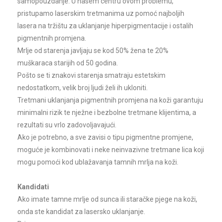
samopouzdanje. U nasem centru ovom problemu,
pristupamo laserskim tretmanima uz pomoć najboljih
lasera na tržištu za uklanjanje hiperpigmentacije i ostalih
pigmentnih promjena.
Mrlje od starenja javljaju se kod 50% žena te 20%
muškaraca starijih od 50 godina.
a
Pošto se ti znakovi starenja smatraju estetskim
nedostatkom, velik broj ljudi želi ih ukloniti.
Tretmani uklanjanja pigmentnih promjena na koži garantuju
minimalni rizik te nježne i bezbolne tretmane klijentima, a
rezultati su vrlo zadovoljavajući.
Ako je potrebno, a sve zavisi o tipu pigmentne promjene,
moguće je kombinovati i neke neinvazivne tretmane lica koji
mogu pomoći kod ublažavanja tamnih mrlja na koži.
Kandidati
Ako imate tamne mrlje od sunca ili staračke pjege na koži,
onda ste kandidat za lasersko uklanjanje.