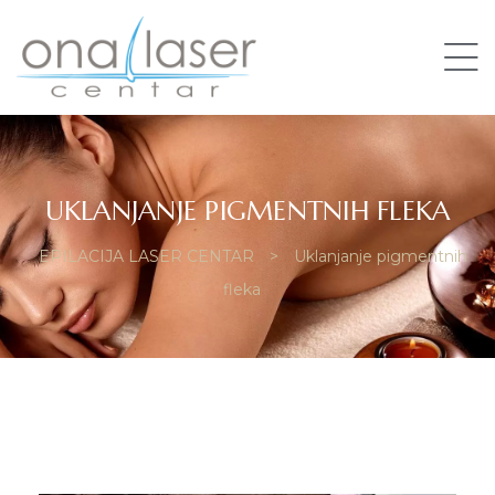
UKLANJANJE PIGMENTNIH FLEKA
EPILACIJA LASER CENTAR
>
Uklanjanje pigmentnih
fleka