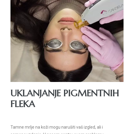
ifting
ija
UKLANJANJE PIGMENTNIH
R
FLEKA
vanja
Tamne mrlje na koži mogu narušiti vaš izgled, ali i
a