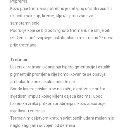
Priprema
Kožu prije tretmana potrebno je detaljno očistiti i osušiti,
ukloniti make up, kreme, ulja i/ili proizvode za
a
samotamnjenje.
Područje koje će biti podvrgnuto tretmanu ne smije biti
ma)
izloženo sunčevoj svjetlosti ili solariju minimalno 2/ dana
prije tretmana.
Tretman
Laserski tretman uklanjanja hiperpigmentacije i ostalih
pigmentnih promjena nije komplikovan te se obavlja
ambulantno bez lokalne anestezije.
Sonda lasera prislanja se na kožu, a potom se pušta
svjetlosni impuls kojeg klijent osjeća kao mali ubod.
Laserska zraka prilikom prodiranja u kožu apsorbuje
svjetlosnu energiju.
Termalnim dejstvom kratkih svjetlosnih udara melanin je
naglo zagrijan i odvojen od dermisa.