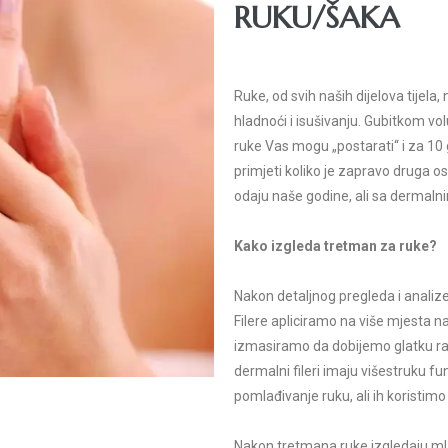
RUKU/ŠAKA
Ruke, od svih naših dijelova tijela
hladnoći i isušivanju. Gubitkom vo
ruke Vas mogu „postarati“ i za 10
primjeti koliko je zapravo druga o
odaju naše godine, ali sa dermalnim
Kako izgleda tretman za ruke?
Nakon detaljnog pregleda i analiz
Filere apliciramo na više mjesta na 
izmasiramo da dobijemo glatku rav
dermalni fileri imaju višestruku fu
pomlađivanje ruku, ali ih koristimo i
Nakon tretmana ruke izgledaju mla