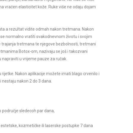
kama vraćen elasticitet kože. Ruke više ne odaju dojam
ta a rezultat vidite odmah nakon tretmana. Nakon
e se normalno vratiti svakodnevnom životu i svojim
trajanja tretmana te njegove bezbolnosti, tretmani
etmanima Botox-om, nazivaju se još i takozvani
 napraviti u vrijeme pauze za ručak.
 rijetke. Nakon aplikacije možete imati blago crvenilo i
ni nestaju nakon 2 do 3 dana.
o područje sledecoh par dana,
estetske, kozmetičke ili laserske postupke 7 dana