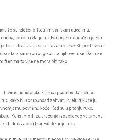
, najviše su izložene štetnim vanjskim uticajima,
lumena, tonusa i vlage te stvaranjem staračkih pjega,
 godina. Istraživanja su pokazala da čak 80 posto žena
soba stara samo pri pogledu na njihove ruke. Da, ruke
 filerima to više ne mora biti tako.
e stavimo anestetsku kremu i pustimo da djeluje.
ruci kako bi u potpunosti zahvatili cijelu ruku te ju
nomjernu površinu kože. Kad su u pitanju ruke,
nkciju. Koristimo ih za vraćanje izgubljenog volumena i
 za hidratizaciju i biorevitalizaciju ruku.
đe, punije, baršunasto i njegovano. Ne vide se više