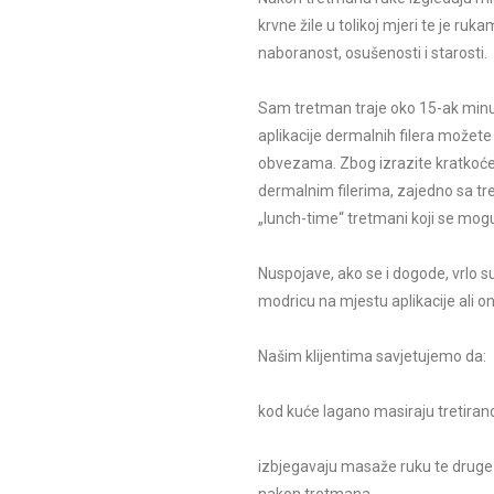
krvne žile u tolikoj mjeri te je ru
naboranost, osušenosti i starosti.
Sam tretman traje oko 15-ak minu
aplikacije dermalnih filera možet
obvezama. Zbog izrazite kratkoće 
dermalnim filerima, zajedno sa tr
„lunch-time“ tretmani koji se mogu
Nuspojave, ako se i dogode, vrlo su
modricu na mjestu aplikacije ali o
Našim klijentima savjetujemo da:
kod kuće lagano masiraju tretiran
izbjegavaju masaže ruku te druge 
nakon tretmana